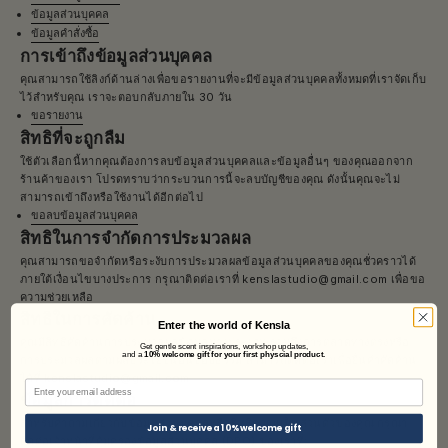
h
ข้อมูลส่วนบุคคล
r
ข้อมูลคำสั่งซื้อ
o
การเข้าถึงข้อมูลส่วนบุคคล
u
g
คุณสามารถใช้ลิงก์ด้านล่างเพื่อขอรายงานที่จะมีข้อมูลส่วนบุคคลทั้งหมดที่เราจัดเก็บ
h
ไว้สำหรับคุณ เราจะตอบกลับภายใน 30 วัน
f
ขอรายงาน
r
สิทธิที่จะถูกลืม
a
ใช้ตัวเลือกนี้หากคุณต้องการลบข้อมูลส่วนบุคคลและข้อมูลอื่นๆ ของคุณออกจาก
g
ร้านค้าของเรา โปรดทราบว่ากระบวนการนี้จะลบบัญชีของคุณ ดังนั้นคุณจะไม่
r
สามารถเข้าถึงหรือใช้งานได้อีกต่อไป
a
ขอลบข้อมูลส่วนบุคคล
n
สิทธิในการจำกัดการประมวลผล
c
e
คุณสามารถขอจำกัดหรือระงับการประมวลผลข้อมูลส่วนบุคคลของคุณชั่วคราวได้
S
ภายใต้เงื่อนไขบางประการ กรุณาติดต่อเราที่ kenslastudio@gmail.com เพื่อขอ
ความช่วยเหลือ
u
สิทธิในการคัดค้าน
Enter the world of Kensla
b
คุณมีสิทธิคัดค้านการประมวลผลข้อมูลบางประเภท รวมถึงการตลาดทางตรงหรือ
Get gentle scent inspirations, workshop updates,
s
and a
10% welcome gift for your first physcial product.
การประมวลผลตามผลประโยชน์อันชอบธรรม สามารถติดต่อเราเพื่อยื่นคำคัดค้าน
ได้ที่ kenslastudio@gmail.com
c
Email
ข้อมูลการติดต่อ
r
สำหรับคำถามเกี่ยวกับข้อมูลส่วนบุคคลหรือสิทธิความเป็นส่วนตัวของคุณ กรุณา
Join & receive a 10% welcome gift
i
ติดต่อเจ้าหน้าที่คุ้มครองข้อมูลส่วนบุคคล (DPO) ของเราที่: