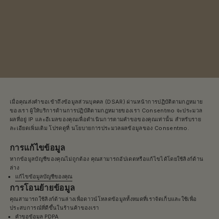
i
n
d
f
u
l
c
o
m
m
u
n
เมื่อคุณส่งคำขอเข้าถึงข้อมูลส่วนบุคคล (DSAR) ผ่านหน้าการปฏิบัติตามกฎหมาย
i
ของเรา ผู้ให้บริการด้านการปฏิบัติตามกฎหมายของเรา Consentmo จะประมวล
t
ผลที่อยู่ IP และอีเมลของคุณเพื่อดำเนินการตามคำขอของคุณเท่านั้น สำหรับราย
y
ละเอียดเพิ่มเติม โปรดดูที่
นโยบายการประมวลผลข้อมูลของ Consentmo
.
c
o
การแก้ไขข้อมูล
n
หากข้อมูลบัญชีของคุณไม่ถูกต้อง คุณสามารถอัปเดตหรือแก้ไขได้โดยใช้ลิงก์ด้าน
n
ล่าง
e
แก้ไขข้อมูลบัญชีของคุณ
c
t
การโอนย้ายข้อมูล
e
คุณสามารถใช้ลิงก์ด้านล่างเพื่อดาวน์โหลดข้อมูลทั้งหมดที่เราจัดเก็บและใช้เพื่อ
d
ประสบการณ์ที่ดีขึ้นในร้านค้าของเรา
t
คำขอข้อมูล PDPA