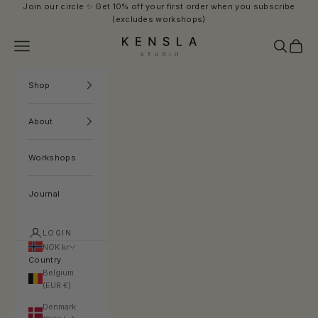
Skip to content
Join our circle ✨ Get 10% off your first order when you subscribe
(excludes workshops)
Kensla Studio
Navigation menu
Search
Cart
Shop
About
Workshops
Journal
LOGIN
NOK kr
Country
Belgium
(EUR €)
Denmark