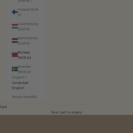
(DKK kr.)
Finland (EUR
€)
Luxembourg
(EUR €)
Netherlands
(EUR €)
Norway
(NOK kr)
Sweden
(NOK kr)
English
Language
English
Norsk (bokmål)
Cart
Your cart is empty