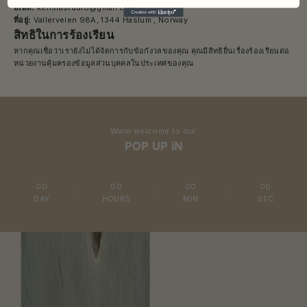
อีเมล:
kenslastudio@gmail.com
b
ที่อยู่:
Vallerveien 98A, 1344 Haslum , Norway
e
สิทธิในการร้องเรียน
t
หากคุณเชื่อว่าเรายังไม่ได้จัดการกับข้อกังวลของคุณ คุณมีสิทธิยื่นเรื่องร้องเรียนต่อ
หน่วยงานคุ้มครองข้อมูลส่วนบุคคลในประเทศของคุณ
o
K
e
n
Warm welcome to our
s
POP UP iN
l
a
00
00
00
00
:
:
:
R
DAY
HOURS
MIN
SEC
e
c
e
i
v
e
e
a
r