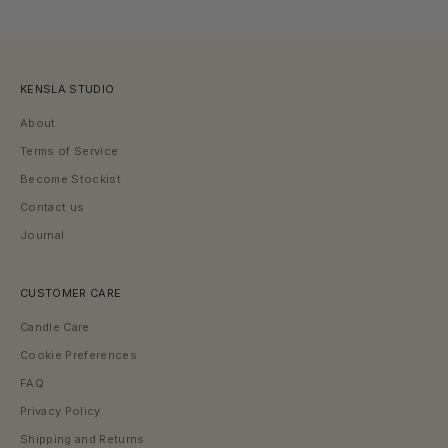
r
Go to item 1
Go to item 2
Go to item 3
Go to item 4
e
a
t
i
KENSLA STUDIO
o
n
About
s
,
Terms of Service
a
Become Stockist
n
d
Contact us
s
Journal
e
a
s
o
CUSTOMER CARE
n
a
Candle Care
l
Cookie Preferences
s
t
FAQ
o
Privacy Policy
r
i
Shipping and Returns